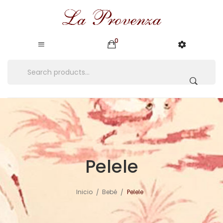
0
Pelele
Inicio
Bebé
Pelele