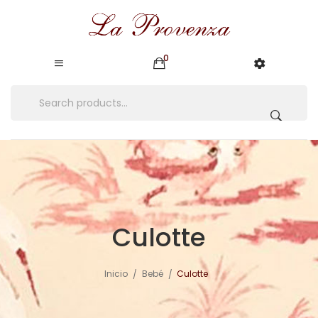
0
Culotte
Inicio
Bebé
Culotte